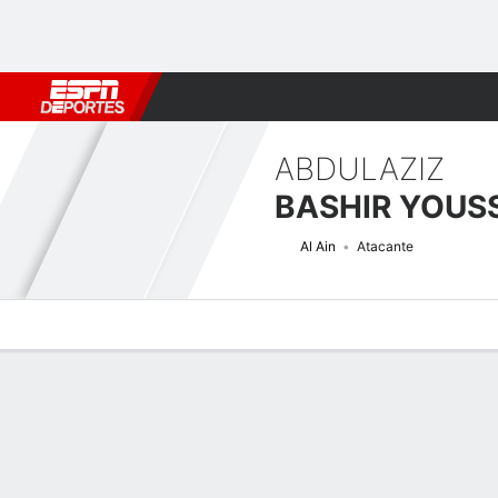
Fútbol
MLB
F. Americano
Básquetbol
WNBA
F1
Boxe
ABDULAZIZ
BASHIR YOUS
Al Ain
Atacante
Perfil de Jugador
Bio
Noticias
Partidos
Estadísticas