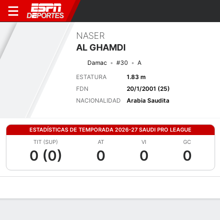
NASER
AL GHAMDI
Damac
#30
A
ESTATURA
1.83 m
FDN
20/1/2001 (25)
NACIONALIDAD
Arabia Saudita
ESTADÍSTICAS DE TEMPORADA 2026-27 SAUDI PRO LEAGUE
TIT (SUP)
AT
VI
GC
0 (0)
0
0
0
Perfil de Jugador
Bio
Noticias
Partidos
Estadísticas