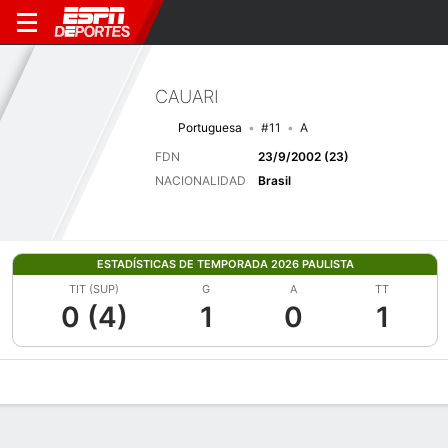
CAUARI
Portuguesa
#11
A
FDN
23/9/2002 (23)
NACIONALIDAD
Brasil
ESTADÍSTICAS DE TEMPORADA 2026 PAULISTA
TIT (SUP)
G
A
TT
0 (4)
1
0
1
Perfil de Jugador
Bio
Noticias
Partidos
Estadísticas