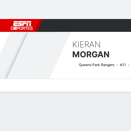
Fútbol
MLB
F. Americano
Básquetbol
WNBA
F1
Boxe
KIERAN
MORGAN
Queens Park Rangers
#21
Perfil de Jugador
Bio
Noticias
Partidos
Estadísticas