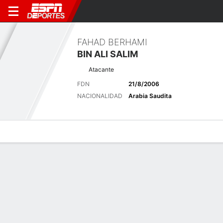
FAHAD BERHAMI
BIN ALI SALIM
Atacante
FDN
21/8/2006
NACIONALIDAD
Arabia Saudita
Perfil de Jugador
Bio
Noticias
Partidos
Estadísticas
Últimas noticias
Ver Todo