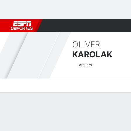
Fútbol
MLB
F. Americano
Básquetbol
WNBA
F1
Boxe
OLIVER
KAROLAK
Arquero
Perfil de Jugador
Bio
Noticias
Partidos
Estadísticas
Atajos Welsh Premier