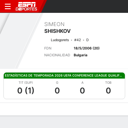
SIMEON
SHISHKOV
Ludogorets
#42
D
FDN
18/5/2006 (20)
NACIONALIDAD
Bulgaria
ESTADÍSTICAS DE TEMPORADA 2026 UEFA CONFERENCE LEAGUE QUALIFYING
TIT (SUP)
G
A
TOB
0 (1)
0
0
0
Perfil de Jugador
Bio
Noticias
Partidos
Estadísticas