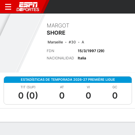
MARGOT
SHORE
Marseille
#30
A
FDN
15/3/1997 (29)
NACIONALIDAD
Italia
ESTADÍSTICAS DE TEMPORADA 2026-27 PREMIÈRE LIGUE
TIT (SUP)
AT
VI
GC
0 (0)
0
0
0
Perfil de Jugador
Bio
Noticias
Partidos
Estadísticas