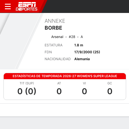
ANNEKE
BORBE
Arsenal
#28
A
ESTATURA
1.8 m
FDN
17/9/2000 (25)
NACIONALIDAD
Alemania
ESTADÍSTICAS DE TEMPORADA 2026-27 WOMEN'S SUPER LEAGUE
TIT (SUP)
AT
VI
GC
0 (0)
0
0
0
Perfil de Jugador
Bio
Noticias
Partidos
Estadísticas