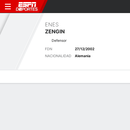
ENES
ZENGIN
Defensor
FDN
27/12/2002
NACIONALIDAD
Alemania
Perfil de Jugador
Bio
Noticias
Partidos
Estadísticas
Últimas noticias
Ver Todo