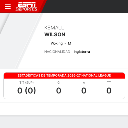
KEMALL
WILSON
Woking
M
NACIONALIDAD
Inglaterra
ESTADÍSTICAS DE TEMPORADA 2026-27 NATIONAL LEAGUE
TIT (SUP)
G
A
TT
0 (0)
0
0
0
Perfil de Jugador
Bio
Noticias
Partidos
Estadísticas