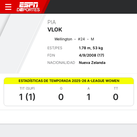
PIA
VLOK
Wellington
#24
M
EST/PES
1.78 m, 53 kg
FDN
4/9/2008 (17)
NACIONALIDAD
Nueva Zelanda
ESTADÍSTICAS DE TEMPORADA 2025-26 A-LEAGUE WOMEN
TIT (SUP)
G
A
TT
1 (1)
0
1
0
Perfil de Jugador
Bio
Noticias
Partidos
Estadísticas