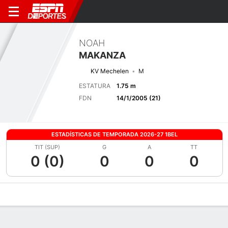
NOAH
MAKANZA
KV Mechelen
M
ESTATURA
1.75 m
FDN
14/1/2005 (21)
ESTADÍSTICAS DE TEMPORADA 2026-27 1BEL
TIT (SUP)
G
A
TT
0 (0)
0
0
0
Perfil de Jugador
Bio
Noticias
Partidos
Estadísticas