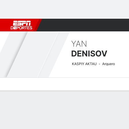
Fútbol
MLB
F. Americano
Básquetbol
WNBA
F1
Boxe
YAN
DENISOV
KASPIY AKTAU
Arquero
Perfil de Jugador
Bio
Noticias
Partidos
Estadísticas