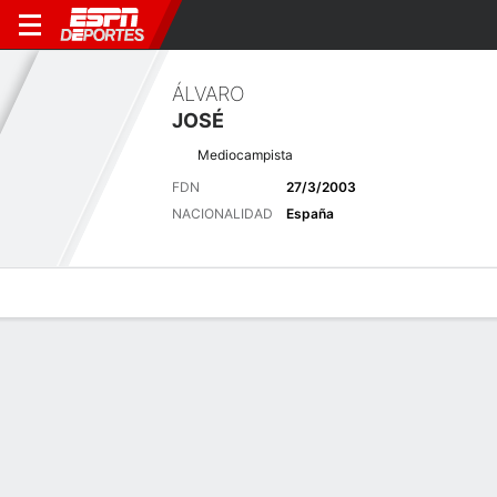
ÁLVARO
JOSÉ
Mediocampista
FDN
27/3/2003
NACIONALIDAD
España
Perfil de Jugador
Bio
Noticias
Partidos
Estadísticas
Últimas noticias
Ver Todo