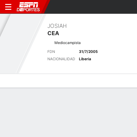
JOSIAH
CEA
Mediocampista
FDN
31/7/2005
NACIONALIDAD
Liberia
Perfil de Jugador
Bio
Noticias
Partidos
Estadísticas
Últimas noticias
Ver Todo