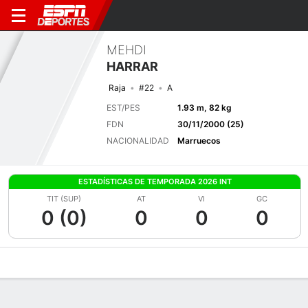
MEHDI
HARRAR
Raja
#22
A
EST/PES
1.93 m, 82 kg
FDN
30/11/2000 (25)
NACIONALIDAD
Marruecos
ESTADÍSTICAS DE TEMPORADA 2026 INT
TIT (SUP)
AT
VI
GC
0 (0)
0
0
0
Perfil de Jugador
Bio
Noticias
Partidos
Estadísticas