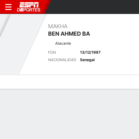
MAKHA
BEN AHMED BA
Atacante
FDN
13/12/1997
NACIONALIDAD
Senegal
Perfil de Jugador
Bio
Noticias
Partidos
Estadísticas
Últimas noticias
Ver Todo