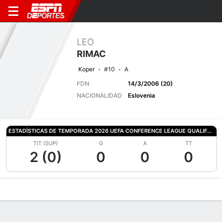
LEO
RIMAC
Koper
#10
A
FDN
14/3/2006 (20)
NACIONALIDAD
Eslovenia
ESTADÍSTICAS DE TEMPORADA 2026 UEFA CONFERENCE LEAGUE QUALIFYING
TIT (SUP)
G
A
TT
2 (0)
0
0
0
Perfil de Jugador
Bio
Noticias
Partidos
Estadísticas