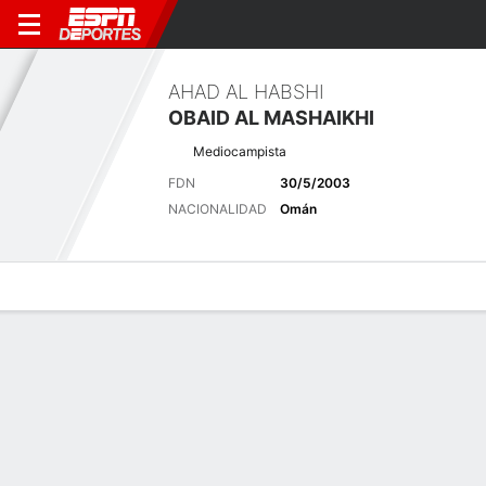
AHAD AL HABSHI
OBAID AL MASHAIKHI
Mediocampista
FDN
30/5/2003
NACIONALIDAD
Omán
Perfil de Jugador
Bio
Noticias
Partidos
Estadísticas
Últimas noticias
Ver Todo