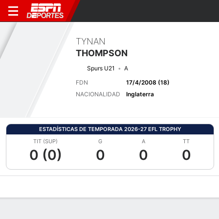
TYNAN
THOMPSON
Spurs U21
A
FDN
17/4/2008 (18)
NACIONALIDAD
Inglaterra
ESTADÍSTICAS DE TEMPORADA 2026-27 EFL TROPHY
TIT (SUP)
G
A
TT
0 (0)
0
0
0
Perfil de Jugador
Bio
Noticias
Partidos
Estadísticas