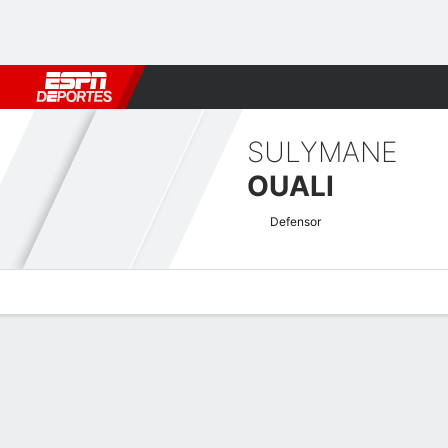
Fútbol
MLB
F. Americano
Básquetbol
WNBA
F1
Boxe
SULYMANE
OUALI
Defensor
Perfil de Jugador
Bio
Noticias
Partidos
Estadísticas