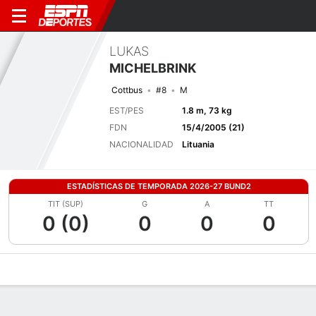
LUKAS
MICHELBRINK
Cottbus
#8
M
EST/PES
1.8 m, 73 kg
FDN
15/4/2005 (21)
NACIONALIDAD
Lituania
ESTADÍSTICAS DE TEMPORADA 2026-27 BUND2
TIT (SUP)
G
A
TT
0 (0)
0
0
0
Perfil de Jugador
Bio
Noticias
Partidos
Estadísticas