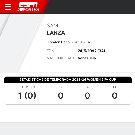
SAM
LANZA
London Bees
#10
A
FDN
24/5/1992 (34)
NACIONALIDAD
Venezuela
ESTADÍSTICAS DE TEMPORADA 2025-26 WOMEN'S FA CUP
TIT (SUP)
G
A
TT
1 (0)
0
0
0
Perfil de Jugador
Bio
Noticias
Partidos
Estadísticas