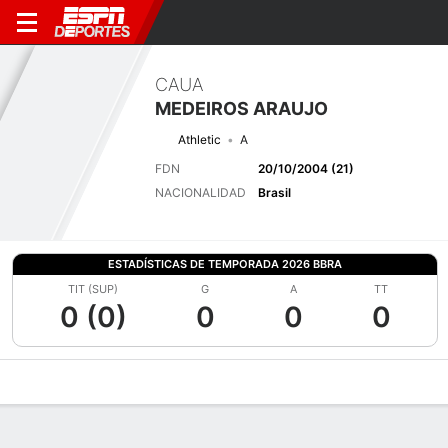
CAUA
MEDEIROS ARAUJO
Athletic
A
FDN
20/10/2004 (21)
NACIONALIDAD
Brasil
ESTADÍSTICAS DE TEMPORADA 2026 BBRA
TIT (SUP)
G
A
TT
0 (0)
0
0
0
Perfil de Jugador
Bio
Noticias
Partidos
Estadísticas