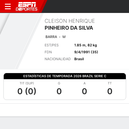
CLEISON HENRIQUE
PINHEIRO DA SILVA
BARRA
M
EST/PES
1.85 m, 82 kg
FDN
9/4/1991 (35)
NACIONALIDAD
Brasil
ESTADÍSTICAS DE TEMPORADA 2026 BRAZIL SERIE C
TIT (SUP)
G
A
TT
0 (0)
0
0
0
Perfil de Jugador
Bio
Noticias
Partidos
Estadísticas