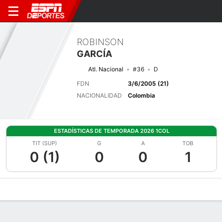
ROBINSON
GARCÍA
Atl. Nacional
#36
D
FDN
3/6/2005 (21)
NACIONALIDAD
Colombia
ESTADÍSTICAS DE TEMPORADA 2026 1COL
TIT (SUP)
G
A
TOB
0 (1)
0
0
1
Perfil de Jugador
Bio
Noticias
Partidos
Estadísticas