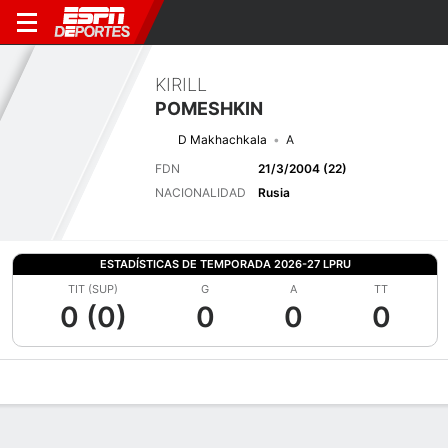
KIRILL
POMESHKIN
D Makhachkala
A
FDN
21/3/2004 (22)
NACIONALIDAD
Rusia
ESTADÍSTICAS DE TEMPORADA 2026-27 LPRU
TIT (SUP)
G
A
TT
0 (0)
0
0
0
Perfil de Jugador
Bio
Noticias
Partidos
Estadísticas