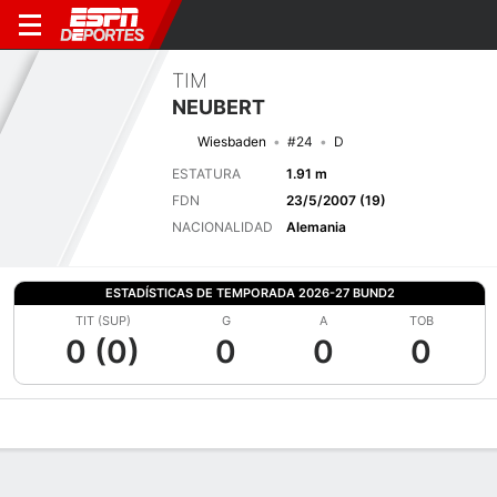
TIM
NEUBERT
Wiesbaden
#24
D
ESTATURA
1.91 m
FDN
23/5/2007 (19)
NACIONALIDAD
Alemania
ESTADÍSTICAS DE TEMPORADA 2026-27 BUND2
TIT (SUP)
G
A
TOB
0 (0)
0
0
0
Perfil de Jugador
Bio
Noticias
Partidos
Estadísticas