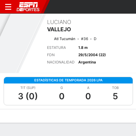
LUCIANO
VALLEJO
Atl Tucumán
#36
D
ESTATURA
1.8 m
FDN
29/5/2004 (22)
NACIONALIDAD
Argentina
ESTADÍSTICAS DE TEMPORADA 2026 LPA
TIT (SUP)
G
A
TOB
3 (0)
0
0
5
Perfil de Jugador
Bio
Noticias
Partidos
Estadísticas