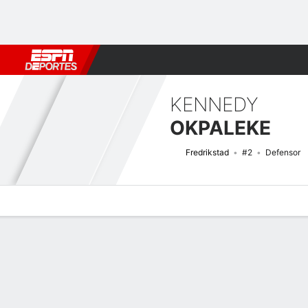
Fútbol
MLB
F. Americano
Básquetbol
WNBA
F1
Boxe
KENNEDY
OKPALEKE
Fredrikstad
#2
Defensor
Perfil de Jugador
Bio
Noticias
Partidos
Estadísticas