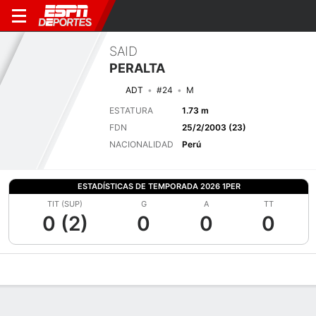
SAID
PERALTA
ADT
#24
M
ESTATURA
1.73 m
FDN
25/2/2003 (23)
NACIONALIDAD
Perú
ESTADÍSTICAS DE TEMPORADA 2026 1PER
TIT (SUP)
G
A
TT
0 (2)
0
0
0
Perfil de Jugador
Bio
Noticias
Partidos
Estadísticas