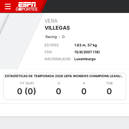
VERA
VILLEGAS
Racing
D
EST/PES
1.63 m, 57 kg
FDN
15/8/2007 (18)
NACIONALIDAD
Luxemburgo
ESTADÍSTICAS DE TEMPORADA 2026 UEFA WOMEN'S CHAMPIONS LEAGUE QUALIFYING
TIT (SUP)
G
A
TOB
0 (0)
0
0
0
Perfil de Jugador
Bio
Noticias
Partidos
Estadísticas