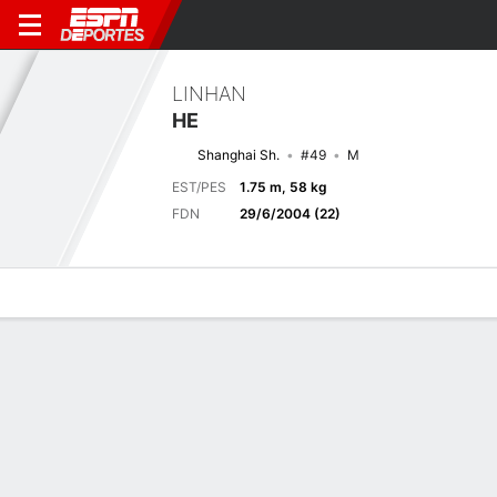
LINHAN
HE
Shanghai Sh.
#49
M
EST/PES
1.75 m, 58 kg
FDN
29/6/2004 (22)
Perfil de Jugador
Bio
Noticias
Partidos
Estadísticas
Últimas noticias
Ver Todo