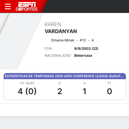
KAREN
VARDANYAN
Dinamo Minsk
#10
A
FDN
9/9/2003 (22)
NACIONALIDAD
Bielorrusia
ESTADÍSTICAS DE TEMPORADA 2026 UEFA CONFERENCE LEAGUE QUALIFYING
TIT (SUP)
G
A
TT
4 (0)
2
1
0
Perfil de Jugador
Bio
Noticias
Partidos
Estadísticas