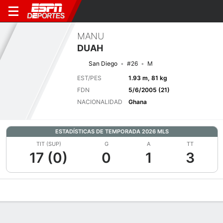
MANU
DUAH
San Diego
#26
M
EST/PES
1.93 m, 81 kg
FDN
5/6/2005 (21)
NACIONALIDAD
Ghana
ESTADÍSTICAS DE TEMPORADA 2026 MLS
TIT (SUP)
G
A
TT
17 (0)
0
1
3
Perfil de Jugador
Bio
Noticias
Partidos
Estadísticas