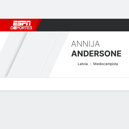
Fútbol
MLB
F. Americano
Básquetbol
WNBA
F1
Boxe
ANNIJA
ANDERSONE
Latvia
Mediocampista
Perfil de Jugador
Bio
Noticias
Partidos
Estadísticas