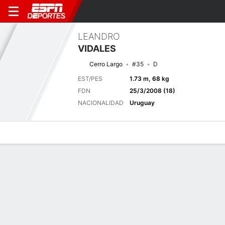
LEANDRO
VIDALES
Cerro Largo
#35
D
EST/PES
1.73 m, 68 kg
FDN
25/3/2008 (18)
NACIONALIDAD
Uruguay
Perfil de Jugador
Bio
Noticias
Partidos
Estadísticas
Próximo partido
2026 Campeonato Uruguayo, Torneo Clausura