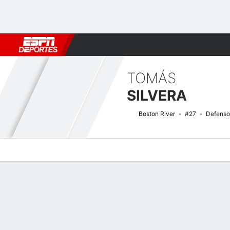
Fútbol
MLB
F. Americano
Básquetbol
WNBA
F1
Boxe
TOMÁS
SILVERA
Boston River
#27
Defenso
Perfil de Jugador
Bio
Noticias
Partidos
Estadísticas