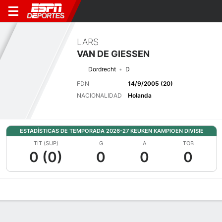
LARS
VAN DE GIESSEN
Dordrecht
D
FDN
14/9/2005 (20)
NACIONALIDAD
Holanda
ESTADÍSTICAS DE TEMPORADA 2026-27 KEUKEN KAMPIOEN DIVISIE
TIT (SUP)
G
A
TOB
0 (0)
0
0
0
Perfil de Jugador
Bio
Noticias
Partidos
Estadísticas