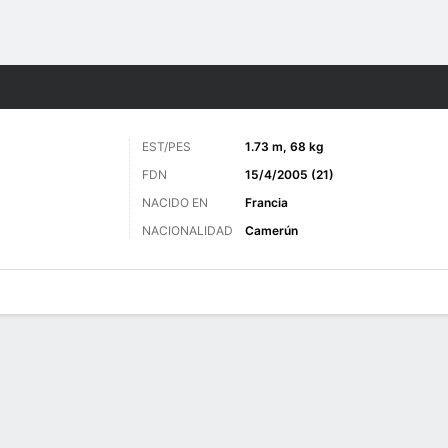
o
Más Deportes
EST/PES
1.73 m, 68 kg
FDN
15/4/2005 (21)
NACIDO EN
Francia
NACIONALIDAD
Camerún