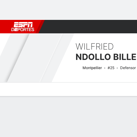
Fútbol
MLB
F. Americano
Básquetbol
WNBA
F1
Boxe
WILFRIED
NDOLLO BILLE
Montpellier
#25
Defensor
Perfil de Jugador
Bio
Noticias
Partidos
Estadísticas