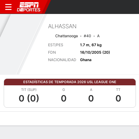
ALHASSAN
Chattanooga
#40
A
EST/PES
1.7 m, 67 kg
FDN
16/10/2005 (20)
NACIONALIDAD
Ghana
ESTADÍSTICAS DE TEMPORADA 2026 USL LEAGUE ONE
TIT (SUP)
G
A
TT
0 (0)
0
0
0
Perfil de Jugador
Bio
Noticias
Partidos
Estadísticas