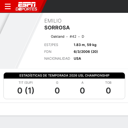
EMILIO
SORROSA
Oakland
#42
D
EST/PES
1.83 m, 59 kg
FDN
6/3/2006 (20)
NACIONALIDAD
USA
ESTADÍSTICAS DE TEMPORADA 2026 USL CHAMPIONSHIP
TIT (SUP)
G
A
TOB
0 (1)
0
0
0
Perfil de Jugador
Bio
Noticias
Partidos
Estadísticas