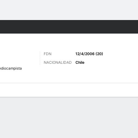
o
Más Deportes
FDN
12/4/2006 (20)
NACIONALIDAD
Chile
diocampista