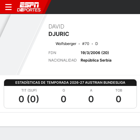
DAVID
DJURIC
Wolfsberger
#70
D
FDN
19/3/2006 (20)
NACIONALIDAD
República Serbia
ESTADÍSTICAS DE TEMPORADA 2026-27 AUSTRIAN BUNDESLIGA
TIT (SUP)
G
A
TOB
0 (0)
0
0
0
Perfil de Jugador
Bio
Noticias
Partidos
Estadísticas