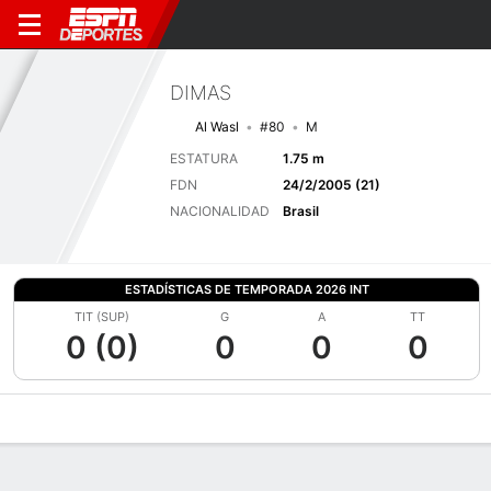
DIMAS
Al Wasl
#80
M
ESTATURA
1.75 m
FDN
24/2/2005 (21)
NACIONALIDAD
Brasil
ESTADÍSTICAS DE TEMPORADA 2026 INT
TIT (SUP)
G
A
TT
0 (0)
0
0
0
Perfil de Jugador
Bio
Noticias
Partidos
Estadísticas