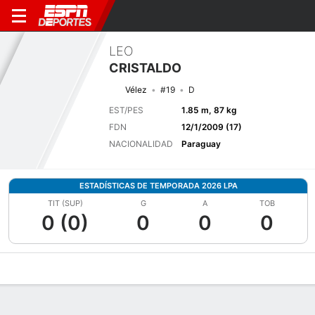
LEO
CRISTALDO
Vélez
#19
D
EST/PES
1.85 m, 87 kg
FDN
12/1/2009 (17)
NACIONALIDAD
Paraguay
ESTADÍSTICAS DE TEMPORADA 2026 LPA
TIT (SUP)
G
A
TOB
0 (0)
0
0
0
Perfil de Jugador
Bio
Noticias
Partidos
Estadísticas