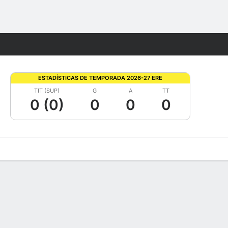
Watch
Juegos
ESTADÍSTICAS DE TEMPORADA 2026-27 ERE
TIT (SUP)
G
A
TT
0 (0)
0
0
0