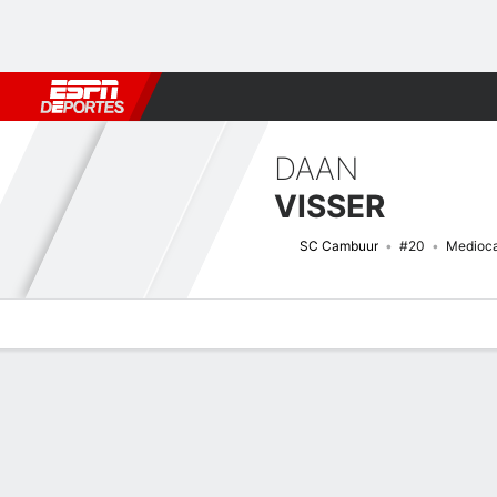
Fútbol
MLB
F. Americano
Básquetbol
WNBA
F1
Boxe
DAAN
VISSER
SC Cambuur
#20
Medioc
Perfil de Jugador
Bio
Noticias
Partidos
Estadísticas