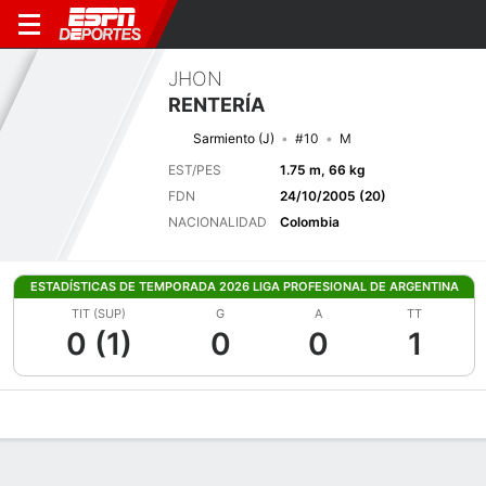
JHON
RENTERÍA
Sarmiento (J)
#10
M
EST/PES
1.75 m, 66 kg
FDN
24/10/2005 (20)
NACIONALIDAD
Colombia
ESTADÍSTICAS DE TEMPORADA 2026 LIGA PROFESIONAL DE ARGENTINA
TIT (SUP)
G
A
TT
0 (1)
0
0
1
Perfil de Jugador
Bio
Noticias
Partidos
Estadísticas