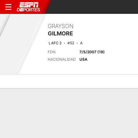
GRAYSON
GILMORE
LAFC 2
#52
A
FDN
7/5/2007 (19)
NACIONALIDAD
USA
Perfil de Jugador
Bio
Noticias
Partidos
Estadísticas
Últimas noticias
Ver Todo